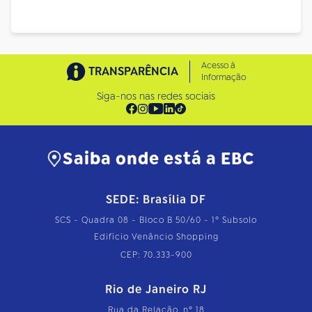
Acesso à
TRANSPARÊNCIA
Informação
Siga-nos nas redes sociais
Saiba onde está a EBC
SEDE: Brasília DF
SCS - Quadra 08 - Bloco B 50/60 - 1º Subsolo
Edifício Venâncio Shopping
CEP: 70.333-900
Rio de Janeiro RJ
Rua da Relação, nº 18