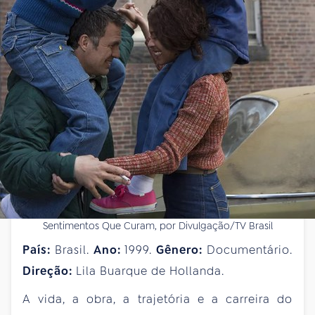
Sentimentos Que Curam, por Divulgação/TV Brasil
País:
Brasil.
Ano:
1999.
Gênero:
Documentário.
Direção:
Lila Buarque de Hollanda.
A vida, a obra, a trajetória e a carreira do