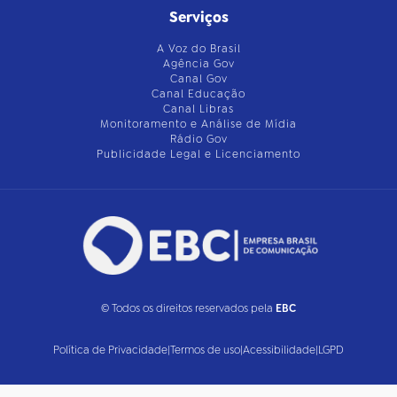
Serviços
A Voz do Brasil
Agência Gov
Canal Gov
Canal Educação
Canal Libras
Monitoramento e Análise de Mídia
Rádio Gov
Publicidade Legal e Licenciamento
© Todos os direitos reservados pela
EBC
Política de Privacidade
|
Termos de uso
|
Acessibilidade
|
LGPD