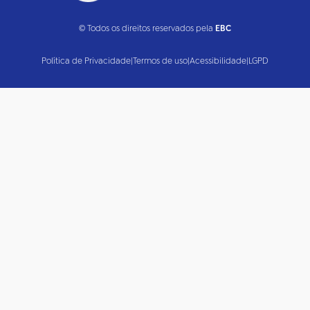
© Todos os direitos reservados pela
EBC
Política de Privacidade
|
Termos de uso
|
Acessibilidade
|
LGPD