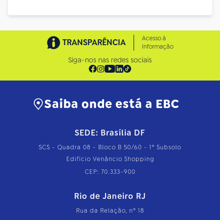
Acesso à
TRANSPARÊNCIA
Informação
Siga-nos nas redes sociais
Saiba onde está a EBC
SEDE: Brasília DF
SCS - Quadra 08 - Bloco B 50/60 - 1º Subsolo
Edifício Venâncio Shopping
CEP: 70.333-900
Rio de Janeiro RJ
Rua da Relação, nº 18