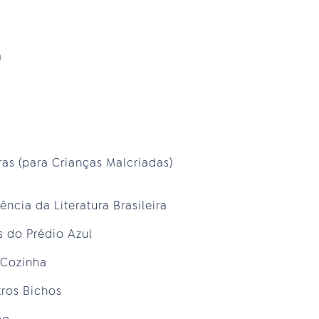
a
as (para Crianças Malcriadas)
ncia da Literatura Brasileira
es do Prédio Azul
 Cozinha
tros Bichos