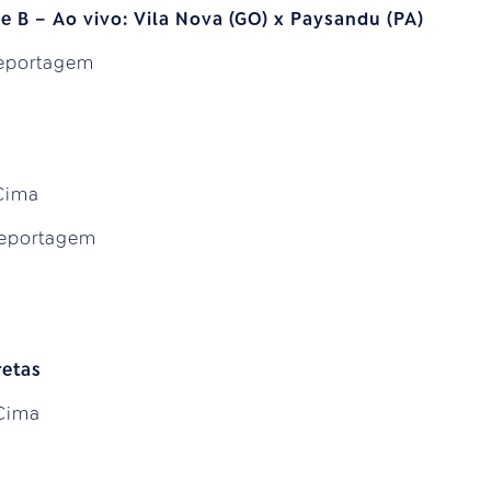
ie B – Ao vivo: Vila Nova (GO) x Paysandu (PA)
eportagem
 Cima
Reportagem
retas
 Cima