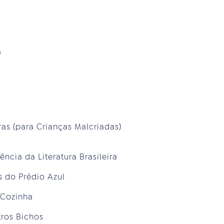
a
as (para Crianças Malcriadas)
ncia da Literatura Brasileira
es do Prédio Azul
 Cozinha
tros Bichos