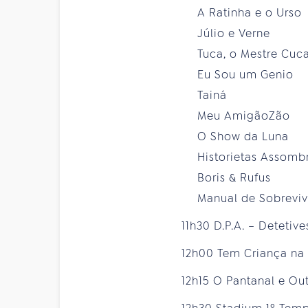
A Ratinha e o Urso
Júlio e Verne
Tuca, o Mestre Cuc
Eu Sou um Genio
Tainá
Meu AmigãoZão
O Show da Luna
Historietas Assombr
Boris & Rufus
Manual de Sobrevivê
11h30 D.P.A. – Detetiv
12h00 Tem Criança na
12h15 O Pantanal e Ou