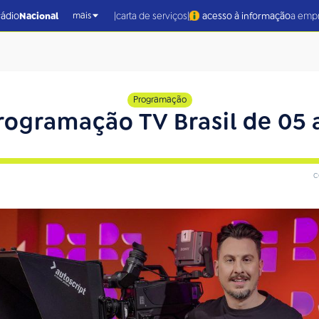
|
|
rádio
Nacional
carta de serviços
acesso à informação
a emp
mais
Programação
rogramação TV Brasil de 05 a
c