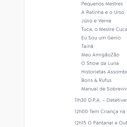
Pequenos Mestres
A Ratinha e o Urso
Júlio e Verne
Tuca, o Mestre Cuc
Eu Sou um Genio
Tainá
Meu AmigãoZão
O Show da Luna
Historietas Assombr
Boris & Rufus
Manual de Sobrevivê
11h30 D.P.A. – Detetiv
12h00 Tem Criança na
12h15 O Pantanal e Ou