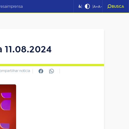
|
|
resa
imprensa
♿
A+
A-
BUSCA
 11.08.2024
ompartilhar notícia