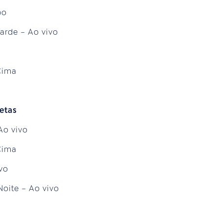
po
Tarde – Ao vivo
 Cima
etas
Ao vivo
 Cima
vo
Noite – Ao vivo