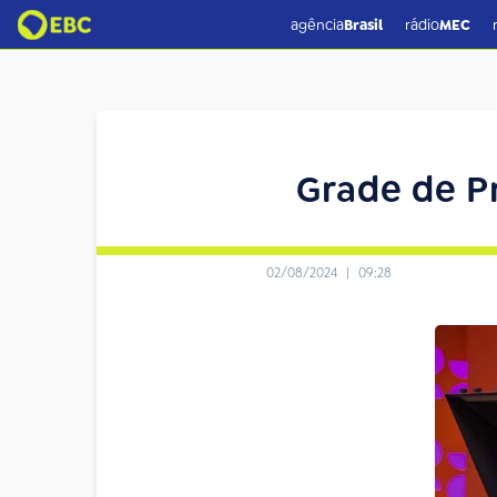
agência
Brasil
rádio
MEC
Grade de P
02/08/2024
|
09:28