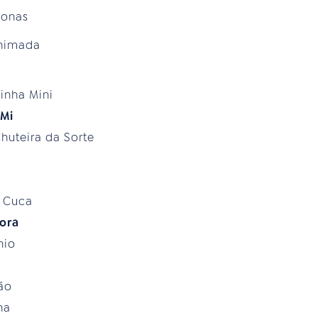
zonas
Animada
inha Mini
 Mi
huteira da Sorte
e Cuca
ora
nio
ão
na