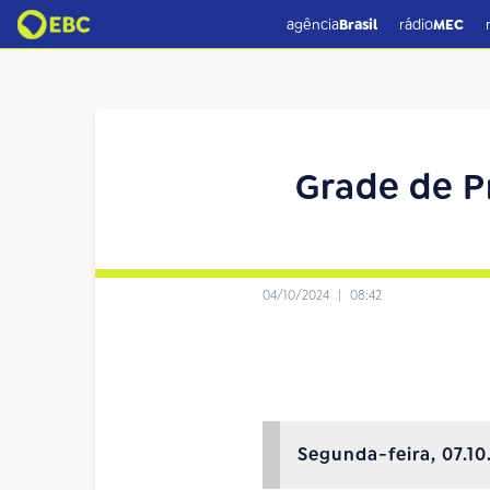
agência
Brasil
rádio
MEC
Grade de P
04/10/2024
|
08:42
Segunda-feira, 07.10