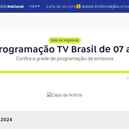
|
|
rádio
Nacional
carta de serviços
acesso à informação
a emp
mais
Sala de Imprensa
rogramação TV Brasil de 07 a
Confira a grade de programação da emissora
c
.2024