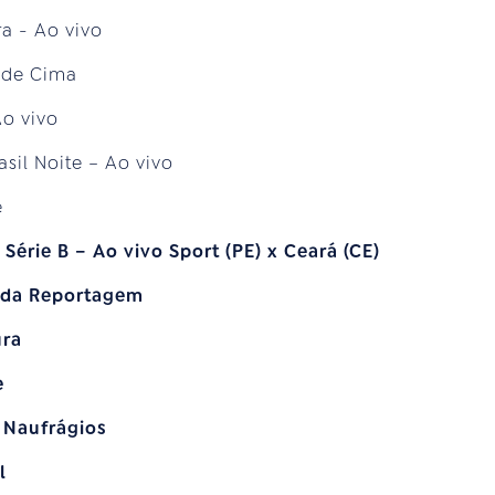
a - Ao vivo
o de Cima
Ao vivo
asil Noite – Ao vivo
e
 Série B – Ao vivo Sport (PE) x Ceará (CE)
 da Reportagem
ura
e
 Naufrágios
l