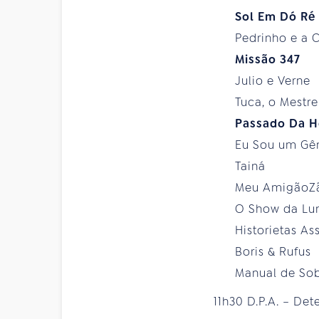
Sol Em Dó Ré
Pedrinho e a C
Missão 347
Julio e Verne
Tuca, o Mestr
Passado Da H
Eu Sou um Gê
Tainá
Meu AmigãoZ
O Show da Lu
Historietas A
Boris & Rufus
Manual de Sobr
11h30 D.P.A. – Det