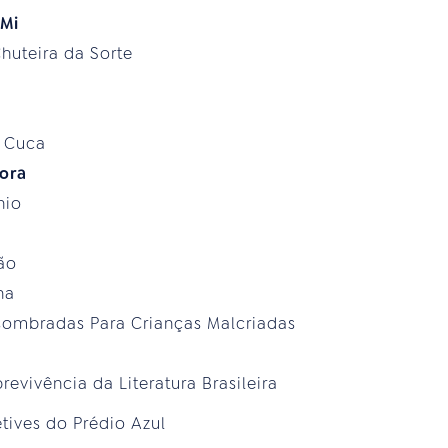
 Mi
huteira da Sorte
e Cuca
ora
nio
ão
na
ssombradas Para Crianças Malcriadas
evivência da Literatura Brasileira
etives do Prédio Azul