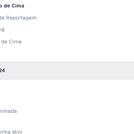
to de Cima
da Reportagem
ná
o de Cima
024
Animada
inha Mini