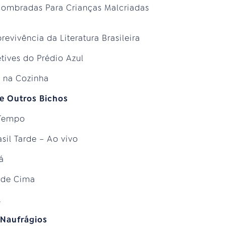
ssombradas Para Crianças Malcriadas
evivência da Literatura Brasileira
etives do Prédio Azul
a na Cozinha
e Outros Bichos
 Tempo
sil Tarde – Ao vivo
á
o de Cima
l
 Naufrágios