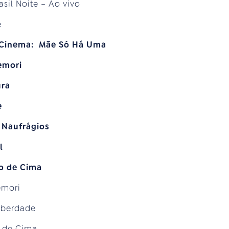
asil Noite – Ao vivo
e
 Cinema: Mãe Só Há Uma
emori
ura
e
 Naufrágios
l
to de Cima
emori
iberdade
o de Cima