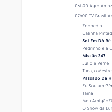
06h00 Agro Ama
07h00 TV Brasil 
Zoopedia
Galinha Pintad
Sol Em Dó Ré
Pedrinho e a C
Missão 347
Julio e Verne
Tuca, o Mestr
Passado Da H
Eu Sou um Gê
Tainá
Meu AmigãoZ
O Show da Lu