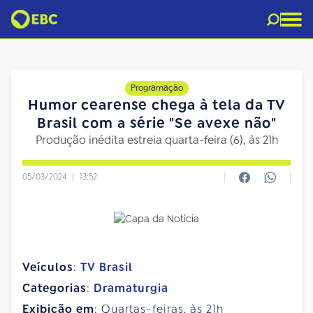
Programação
Humor cearense chega à tela da TV
Brasil com a série "Se avexe não"
Produção inédita estreia quarta-feira (6), às 21h
05/03/2024
|
13:52
Veículos
:
TV Brasil
Categorias
:
Dramaturgia
Exibição em
: Quartas-feiras, às 21h