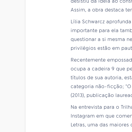
desistiu da ideia ao con
Assim, a obra destaca t
Lília Schwarcz aprofunda
importante para ela tam
questionar a si mesma n
privilégios estão em paut
Recentemente empossada 
ocupa a cadeira 9 que per
títulos de sua autoria, 
categoria não-ficção; "O 
(2013), publicação laurea
Na entrevista para o Tri
Instagram em que coment
Letras, uma das maiores 