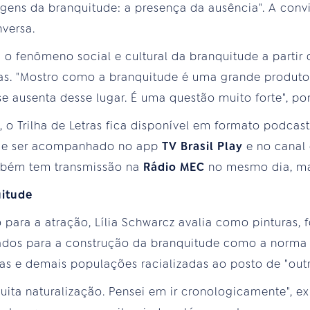
agens da branquitude: a presença da ausência". A con
versa.
a o fenômeno social e cultural da branquitude a partir
cas. "Mostro como a branquitude é uma grande produt
ausenta desse lugar. É uma questão muito forte", pon
, o Trilha de Letras fica disponível em formato podcast
e ser acompanhado no app
TV Brasil Play
e no canal
mbém tem transmissão na
Rádio MEC
no mesmo dia, mai
uitude
 para a atração, Lília Schwarcz avalia como pinturas, 
izados para a construção da branquitude como a norm
nas e demais populações racializadas ao posto de "outr
ta naturalização. Pensei em ir cronologicamente", ex