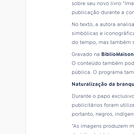
sobre seu novo livro "Im
publicação durante a con
No texto, a autora analis
simbólicas e iconográfi
do tempo, mas também se 
Gravado na
BiblioMaison
O conteúdo também pod
pública. O programa ta
Naturalização da branq
Durante o papo exclusivo
publicitários foram util
portanto, negros, indíge
"As imagens produzem mui