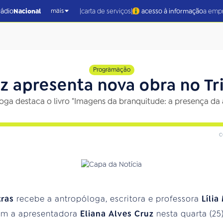
|
|
rádio
Nacional
carta de serviços
acesso à informação
a emp
mais
Programação
cz apresenta nova obra no Tri
oga destaca o livro "Imagens da branquitude: a presença da 
c
tras
recebe a antropóloga, escritora e professora
Lília
com a apresentadora
Eliana Alves Cruz
nesta quarta (25