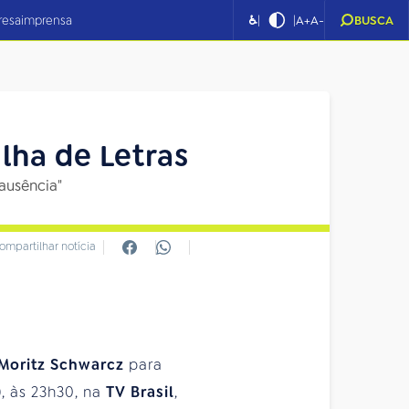
|
|
resa
imprensa
♿
A+
A-
BUSCA
lha de Letras
ausência"
ompartilhar notícia
 Moritz Schwarcz
para
), às 23h30, na
TV
Brasil
,