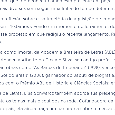
statar que o preconceito ainda está presente em peças 
emas diversos sem seguir uma linha do tempo determin
 a reflexão sobre essa trajetória de aquisição de conh
bém. "Estamos vivendo um momento de letramento, de 
esse processo em que redigiu o recente lançamento. R
a.
como imortal da Academia Brasileira de Letras (ABL),
tenceu a Alberto da Costa e Silva, seu antigo professo
estão obras como "As Barbas do Imperador" (1998), venc
Sol do Brasil" (2008), ganhador do Jabuti de biografia;
da com o Prêmio ABL de História e Ciências Sociais; en
lha de Letras, Lília Schwarcz também aborda sua presen
a os temas mais discutidos na rede. Cofundadora da
do país, ela ainda traça um panorama sobre o mercado e