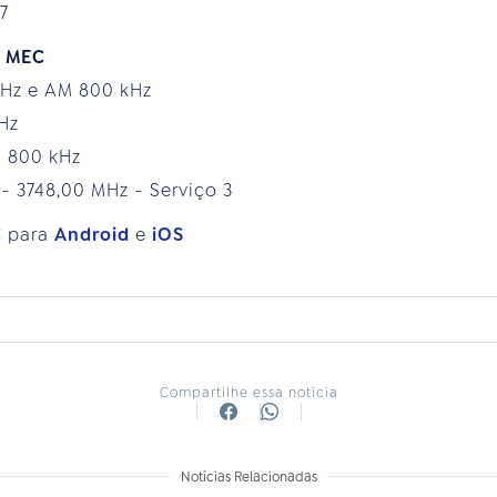
37
o MEC
 MHz e AM 800 kHz
 MHz
AM 800 kHz
 - 3748,00 MHz - Serviço 3
C para
Android
e
iOS
Compartilhe essa notícia
Notícias Relacionadas