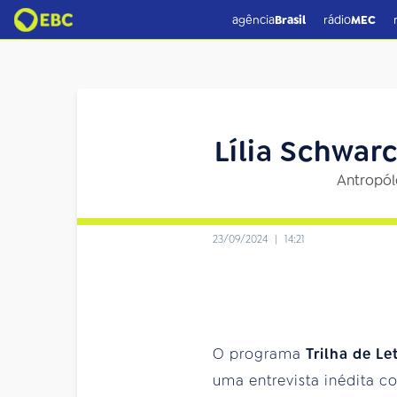
agência
Brasil
rádio
MEC
Lília Schwar
Antropól
23/09/2024
|
14:21
O programa
Trilha de Le
uma entrevista inédita 