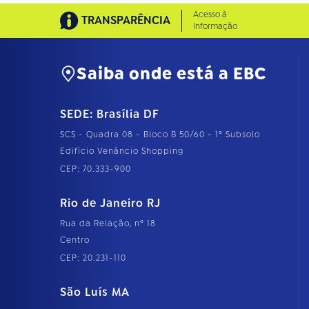
Acesso à
TRANSPARÊNCIA
Informação
Saiba onde está a EBC
SEDE: Brasília DF
SCS - Quadra 08 - Bloco B 50/60 - 1º Subsolo
Edifício Venâncio Shopping
CEP: 70.333-900
Rio de Janeiro RJ
Rua da Relação, nº 18
Centro
CEP: 20.231-110
São Luís MA