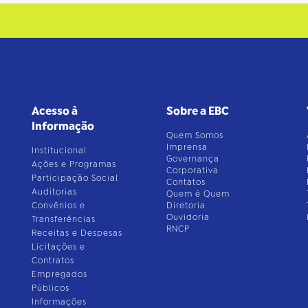
Acesso à
Sobre a EBC
Informação
Quem Somos
Imprensa
Institucional
Governança
Ações e Programas
Corporativa
Participação Social
Contatos
Auditorias
Quem é Quem
Convênios e
Diretoria
Ouvidoria
Transferências
RNCP
Receitas e Despesas
Licitações e
Contratos
Empregados
Públicos
Informações