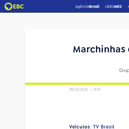
agência
Brasil
rádio
MEC
Marchinhas
Grup
08/02/2024
|
14:50
Veículos
:
TV Brasil