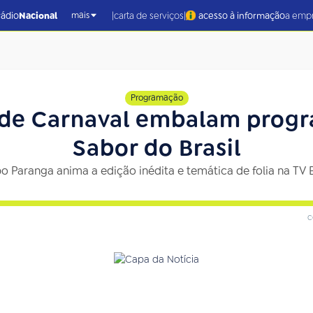
|
|
rádio
Nacional
carta de serviços
acesso à informação
a emp
mais
Programação
 de Carnaval embalam progr
Sabor do Brasil
o Paranga anima a edição inédita e temática de folia na TV B
c