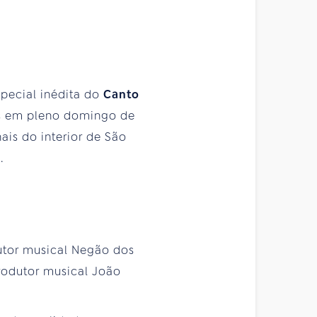
special inédita do
Canto
as em pleno domingo de
nais do interior de São
y
.
utor musical Negão dos
produtor musical João