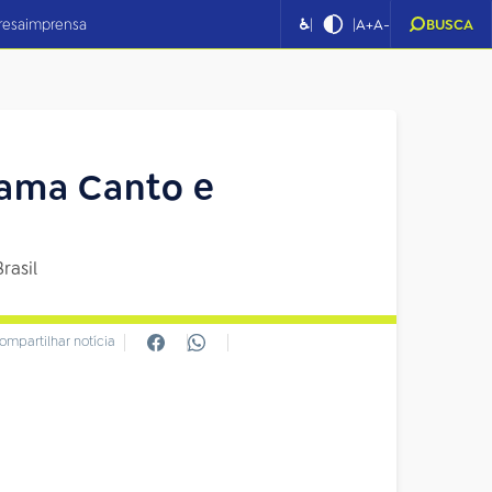
|
|
resa
imprensa
♿
A+
A-
BUSCA
ama Canto e
rasil
ompartilhar notícia