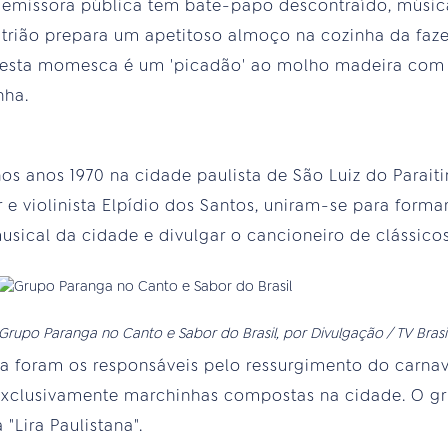
emissora pública tem bate-papo descontraído, músic
fitrião prepara um apetitoso almoço na cozinha da faze
 festa momesca é um 'picadão' ao molho madeira com
nha.
os anos 1970 na cidade paulista de São Luiz do Parai
r e violinista Elpídio dos Santos, uniram-se para form
usical da cidade e divulgar o cancioneiro de clássicos
Grupo Paranga no Canto e Sabor do Brasil, por Divulgação / TV Brasi
a foram os responsáveis pelo ressurgimento do carnava
 exclusivamente marchinhas compostas na cidade. O gr
Lira Paulistana".