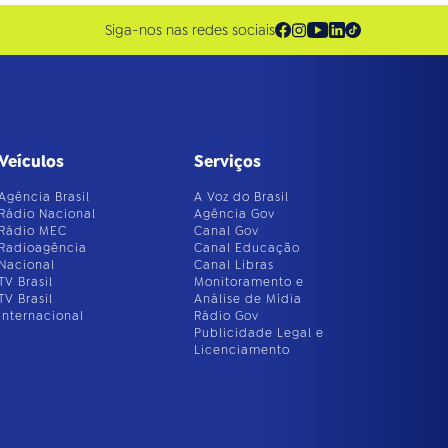
Siga-nos nas redes sociais
Veículos
Serviços
Agência Brasil
A Voz do Brasil
Rádio Nacional
Agência Gov
Rádio MEC
Canal Gov
Radioagência
Canal Educação
Nacional
Canal Libras
TV Brasil
Monitoramento e
TV Brasil
Análise de Mídia
Internacional
Rádio Gov
Publicidade Legal e
Licenciamento