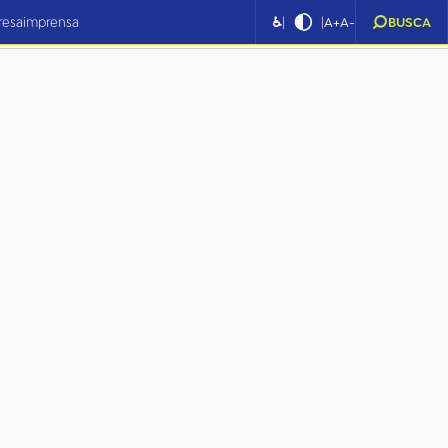
|
|
resa
imprensa
♿
A+
A-
BUSCA