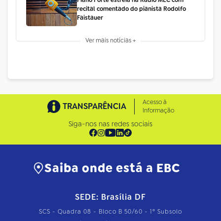
Piano Forte estreia na Rádio MEC com
recital comentado do pianista Rodolfo
Faistauer
Ver mais notícias +
Acesso à
TRANSPARÊNCIA
Informação
Siga-nos nas redes sociais
Saiba onde está a EBC
SEDE: Brasília DF
SCS - Quadra 08 - Bloco B 50/60 - 1º Subsolo