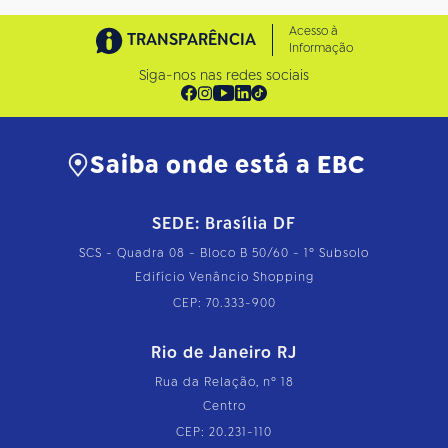
Acesso à
TRANSPARÊNCIA
Informação
Siga-nos nas redes sociais
Saiba onde está a EBC
SEDE: Brasília DF
SCS - Quadra 08 - Bloco B 50/60 - 1º Subsolo
Edifício Venâncio Shopping
CEP: 70.333-900
Rio de Janeiro RJ
Rua da Relação, nº 18
Centro
CEP: 20.231-110