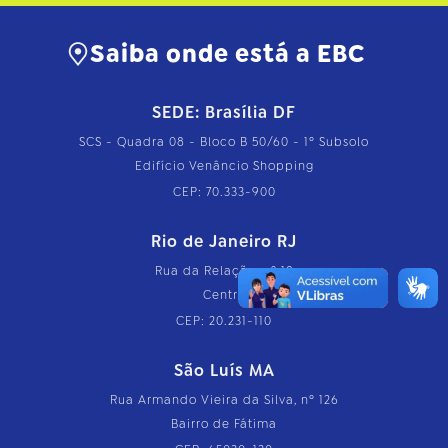
o
m
Saiba onde está a EBC
p
l
e
t
SEDE: Brasília DF
o
…
SCS - Quadra 08 - Bloco B 50/60 - 1º Subsolo
Edifício Venâncio Shopping
CEP: 70.333-900
Rio de Janeiro RJ
Rua da Relação, nº 18
Centro
CEP: 20.231-110
São Luís MA
Rua Armando Vieira da Silva, nº 126
Bairro de Fátima