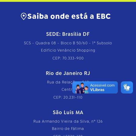
Saiba onde está a EBC
SEDE: Brasília DF
SCS - Quadra 08 - Bloco B 50/60 - 1º Subsolo
Edifício Venâncio Shopping
CEP: 70.333-900
Rio de Janeiro RJ
Rua da Relação, nº 18
Centro
CEP: 20.231-110
São Luís MA
Rua Armando Vieira da Silva, nº 126
Bairro de Fátima