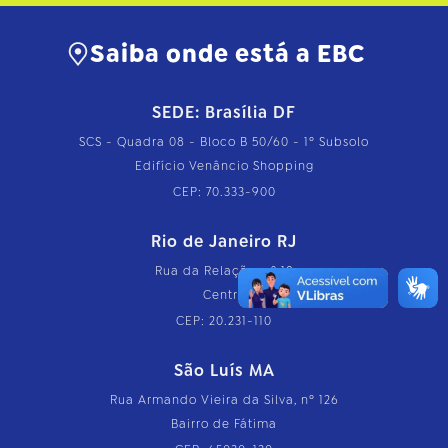
Saiba onde está a EBC
SEDE: Brasília DF
SCS - Quadra 08 - Bloco B 50/60 - 1º Subsolo
Edifício Venâncio Shopping
CEP: 70.333-900
Rio de Janeiro RJ
Rua da Relação, nº 18
Centro
CEP: 20.231-110
São Luís MA
Rua Armando Vieira da Silva, nº 126
Bairro de Fátima