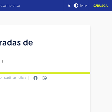
|
|
resa
imprensa
♿
A+
A-
BUSCA
radas de
is
ompartilhar notícia