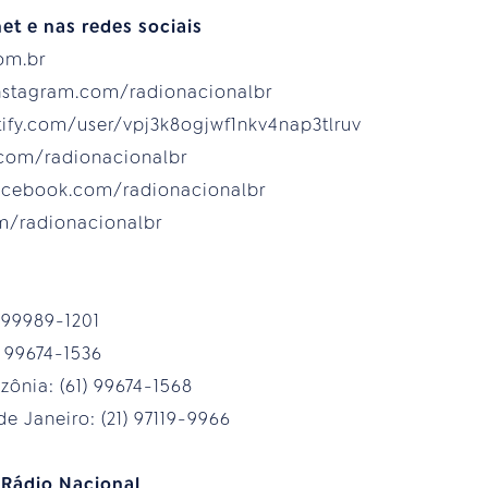
et e nas redes sociais
com.br
instagram.com/radionacionalbr
otify.com/user/vpj3k8ogjwf1nkv4nap3tlruv
.com/radionacionalbr
acebook.com/radionacionalbr
com/radionacionalbr
) 99989-1201
) 99674-1536
ônia: (61) 99674-1568
e Janeiro: (21) 97119-9966
 Rádio Nacional