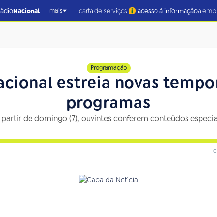
|
|
rádio
Nacional
carta de serviços
acesso à informação
a emp
mais
Programação
acional estreia novas tempo
programas
 partir de domingo (7), ouvintes conferem conteúdos especia
c