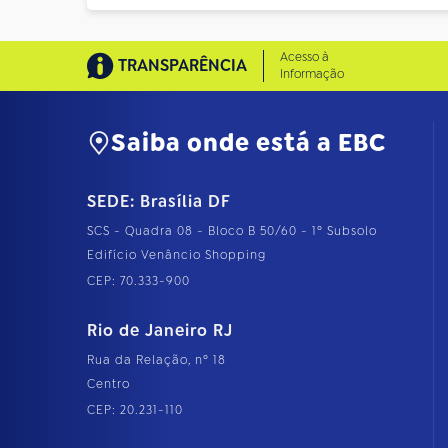
Acesso à
TRANSPARÊNCIA
Informação
Saiba onde está a EBC
SEDE: Brasília DF
SCS - Quadra 08 - Bloco B 50/60 - 1º Subsolo
Edifício Venâncio Shopping
CEP: 70.333-900
Rio de Janeiro RJ
Rua da Relação, nº 18
Centro
CEP: 20.231-110