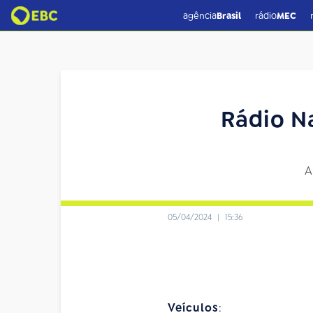
agência
Brasil
rádio
MEC
Rádio N
A
05/04/2024
|
15:36
Veículos
: