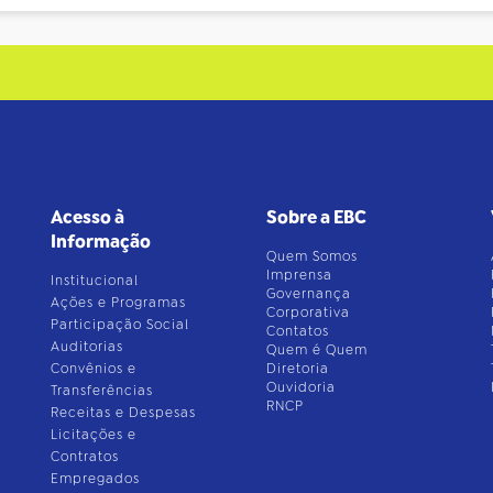
Acesso à
Sobre a EBC
Informação
Quem Somos
Imprensa
Institucional
Governança
Ações e Programas
Corporativa
Participação Social
Contatos
Auditorias
Quem é Quem
Convênios e
Diretoria
Ouvidoria
Transferências
RNCP
Receitas e Despesas
Licitações e
Contratos
Empregados