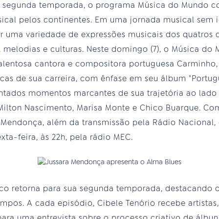
 segunda temporada, o programa Música do Mundo co
cal pelos continentes. Em uma jornada musical sem i
or uma variedade de expressões musicais dos quatros 
s, melodias e culturas. Neste domingo (7), o Música d
lentosa cantora e compositora portuguesa Carminho
as de sua carreira, com ênfase em seu álbum "Portug
entados momentos marcantes de sua trajetória ao lad
 Milton Nascimento, Marisa Monte e Chico Buarque. C
 Mendonça, além da transmissão pela Rádio Nacional
ta-feira, às 22h, pela rádio MEC.
co retorna para sua segunda temporada, destacando 
empos. A cada episódio, Cibele Tenório recebe artistas
ara uma entrevista sobre o processo criativo de álbu