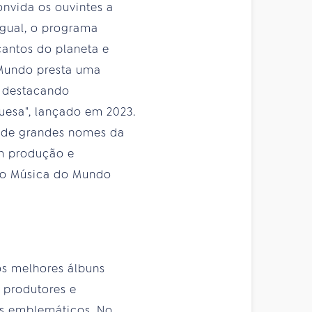
nvida os ouvintes a
gual, o programa
cantos do planeta e
o Mundo presta uma
, destacando
uesa", lançado em 2023.
o de grandes nomes da
om produção e
, o Música do Mundo
os melhores álbuns
, produtores e
ns emblemáticos. No