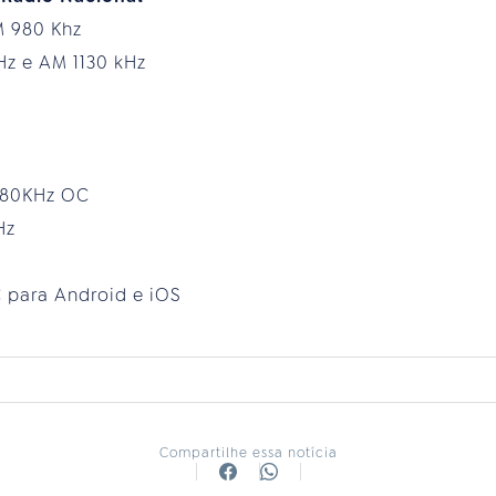
M 980 Khz
Hz e AM 1130 kHz
.180KHz OC
Hz
 para Android e iOS
Compartilhe essa notícia