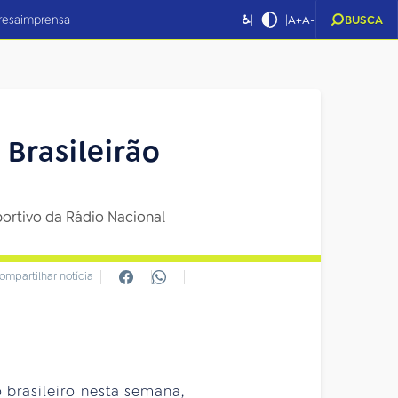
|
|
resa
imprensa
♿
A+
A-
BUSCA
 Brasileirão
portivo da Rádio Nacional
ompartilhar notícia
 brasileiro nesta semana,