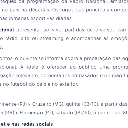
taques da programação da Rádio Nacional, emissor
s no país há décadas. Os jogos das principais compet
as jornadas esportivas diárias.
cional
apresenta, ao vivo, partidas de diversos cam
lo rádio, site ou streaming e acompanhar as emoçõe
s.
ontos, o ouvinte se informa sobre a preparação das e
cional. A ideia é oferecer ao público uma progr
formação relevante, comentários embasados e opinião 
no futebol do país e no exterior.
inense (RJ) x Cruzeiro (MG), quinta (03/10), a partir das
ia (BA) x Flamengo (RJ), sábado (05/10), a partir das 1
et e nas redes sociais