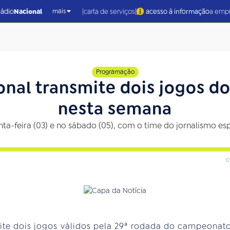
|
|
rádio
Nacional
carta de serviços
acesso à informação
a emp
mais
Programação
nal transmite dois jogos do
nesta semana
inta-feira (03) e no sábado (05), com o time do jornalismo es
c
te dois jogos válidos pela 29ª rodada do campeonato