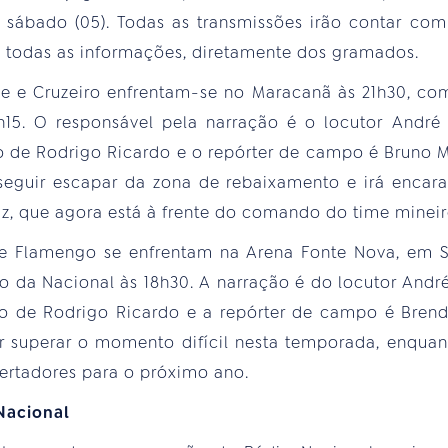
no sábado (05). Todas as transmissões irão contar co
o todas as informações, diretamente dos gramados.
nse e Cruzeiro enfrentam-se no Maracanã às 21h30, c
1h15. O responsável pela narração é o locutor André 
o de Rodrigo Ricardo e o repórter de campo é Bruno M
seguir escapar da zona de rebaixamento e irá encar
z, que agora está à frente do comando do time mineir
 e Flamengo se enfrentam na Arena Fonte Nova, em Sal
o da Nacional às 18h30. A narração é do locutor André
ão de Rodrigo Ricardo e a repórter de campo é Brenda
r superar o momento difícil nesta temporada, enquant
ertadores para o próximo ano.
Nacional