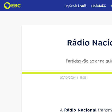
agência
Brasil
rádio
MEC
Rádio Nacio
Partidas vão ao ar na qu
02/10/2024
|
15:35
A
Rádio Nacional
transmi