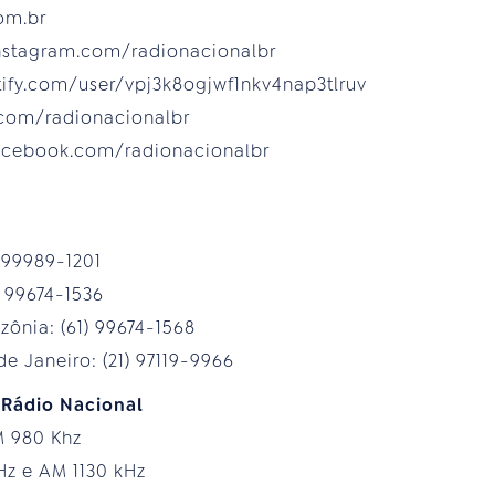
com.br
instagram.com/radionacionalbr
otify.com/user/vpj3k8ogjwf1nkv4nap3tlruv
.com/radionacionalbr
acebook.com/radionacionalbr
) 99989-1201
) 99674-1536
ônia: (61) 99674-1568
e Janeiro: (21) 97119-9966
 Rádio Nacional
M 980 Khz
Hz e AM 1130 kHz