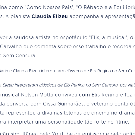
gina como "Como Nossos Pais", "O Bêbado e a Equilibri
as. A pianista
Claudia Elizeu
acompanha a apresentaçã
ver a saudosa artista no espetáculo "Elis, a musical", 
s Carvalho que comenta sobre esse trabalho e recorda
o Sem Censura.
a Elizeu interpretam clássicos de Elis Regina no Sem Censura, por Nata
 musical Nelson Motta conviveu com Elis Regina e fez
da conversa com Cissa Guimarães, o veterano conta ót
ta representou a diva nas telonas de cinema no drama 
ra interpretar uma personalidade tão forte no filme.
ão simultânea pelo YouTube da emissora e pelo aplica