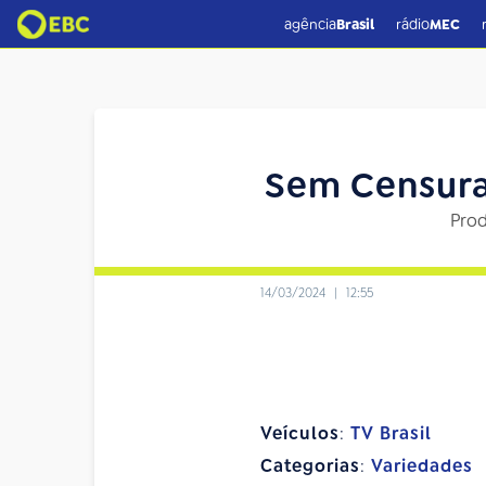
agência
Brasil
rádio
MEC
Sem Censura 
Prod
14/03/2024
|
12:55
Veículos
:
TV Brasil
Categorias
:
Variedades