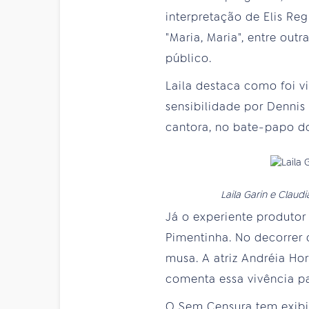
interpretação de Elis Re
"Maria, Maria", entre outr
público.
Laila destaca como foi vi
sensibilidade por Denni
cantora, no bate-papo d
Laila Garin e Claudi
Já o experiente produtor
Pimentinha. No decorrer 
musa. A atriz Andréia Hor
comenta essa vivência pa
O Sem Censura tem exibiç