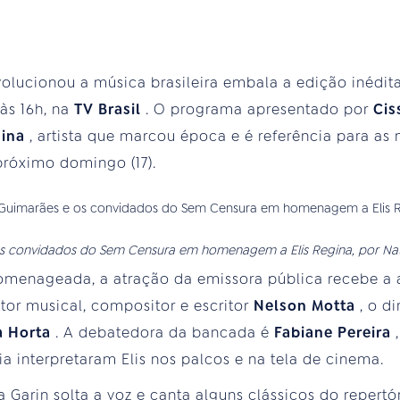
olucionou a música brasileira embala a edição inédit
 às 16h, na
TV Brasil
. O programa apresentado por
Cis
gina
, artista que marcou época e é referência para as
próximo domingo (17).
s convidados do Sem Censura em homenagem a Elis Regina, por Natal
omenageada, a atração da emissora pública recebe a a
dutor musical, compositor e escritor
Nelson Motta
, o d
a Horta
. A debatedora da bancada é
Fabiane Pereira
a interpretaram Elis nos palcos e na tela de cinema.
a Garin solta a voz e canta alguns clássicos do repert