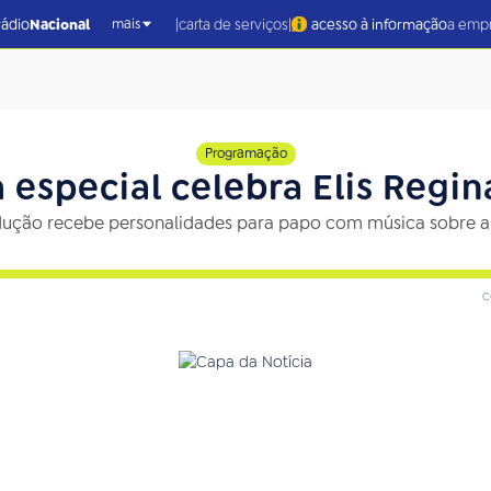
|
|
rádio
Nacional
carta de serviços
acesso à informação
a emp
mais
Programação
especial celebra Elis Regina
ução recebe personalidades para papo com música sobre a
c