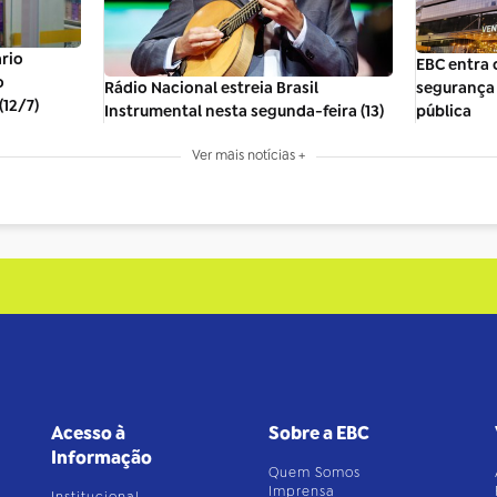
ário
EBC entra 
o
segurança 
Rádio Nacional estreia Brasil
(12/7)
pública
Instrumental nesta segunda-feira (13)
Ver mais notícias +
Acesso à
Sobre a EBC
Informação
Quem Somos
Imprensa
Institucional