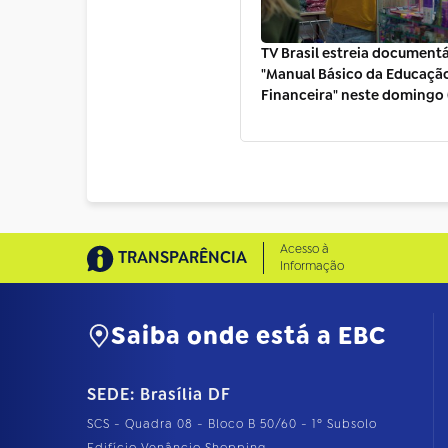
TV Brasil estreia document
"Manual Básico da Educaçã
Financeira" neste domingo 
Acesso à
TRANSPARÊNCIA
Informação
Saiba onde está a EBC
SEDE: Brasília DF
SCS - Quadra 08 - Bloco B 50/60 - 1º Subsolo
Edifício Venâncio Shopping