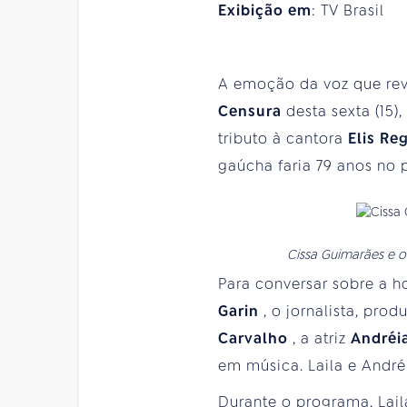
Exibição em
: TV Brasil
A emoção da voz que rev
Censura
desta sexta (15),
tributo à cantora
Elis Re
gaúcha faria 79 anos no 
Cissa Guimarães e o
Para conversar sobre a h
Garin
, o jornalista, pro
Carvalho
, a atriz
Andréi
em música. Laila e Andréi
Durante o programa, Lail