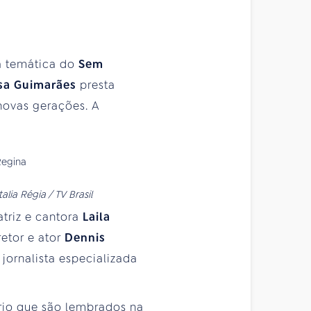
a temática do
Sem
sa Guimarães
presta
 novas gerações. A
ia Régia / TV Brasil
triz e cantora
Laila
iretor e ator
Dennis
, jornalista especializada
ório que são lembrados na