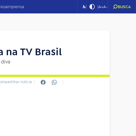
|
|
resa
imprensa
♿
A+
A-
BUSCA
 na TV Brasil
 diva
ompartilhar notícia