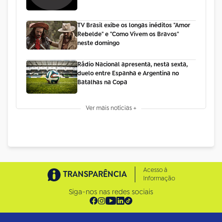
TV Brasil exibe os longas inéditos "Amor
Rebelde" e "Como Vivem os Bravos"
neste domingo
Rádio Nacional apresenta, nesta sexta,
duelo entre Espanha e Argentina no
Batalhas na Copa
Ver mais notícias +
Acesso à
TRANSPARÊNCIA
Informação
Siga-nos nas redes sociais