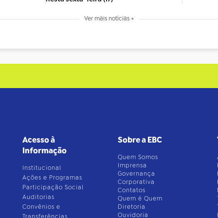
Ver mais notícias +
Acesso à
Sobre a EBC
Informação
Quem Somos
Imprensa
Institucional
Governança
Ações e Programas
Corporativa
Participação Social
Contatos
Auditorias
Quem é Quem
Convênios e
Diretoria
Ouvidoria
Transferências