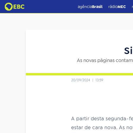
agência
Brasil
rádio
MEC
S
As novas páginas contam 
20/09/2024
|
13:59
A partir desta segunda-fei
estar de cara nova. As 