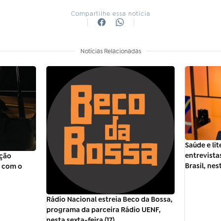
Compartilhe essa notícia
Notícias Relacionadas
Saúde e li
entrevista
ação
Brasil, nes
l com o
Rádio Nacional estreia Beco da Bossa,
programa da parceira Rádio UENF,
nesta sexta-feira (17)