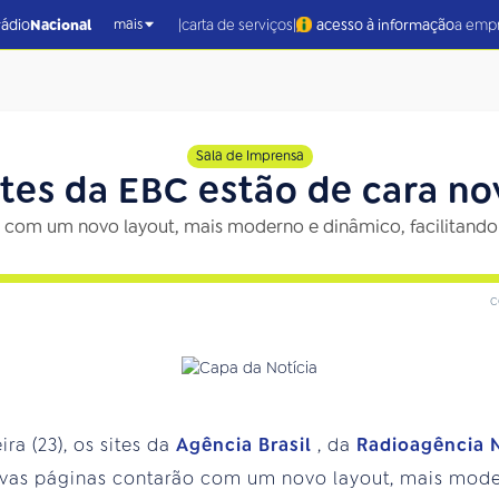
|
|
rádio
Nacional
carta de serviços
acesso à informação
a emp
mais
Sala de Imprensa
ites da EBC estão de cara no
com um novo layout, mais moderno e dinâmico, facilitando
c
ra (23), os sites da
Agência Brasil
, da
Radioagência 
novas páginas contarão com um novo layout, mais mod