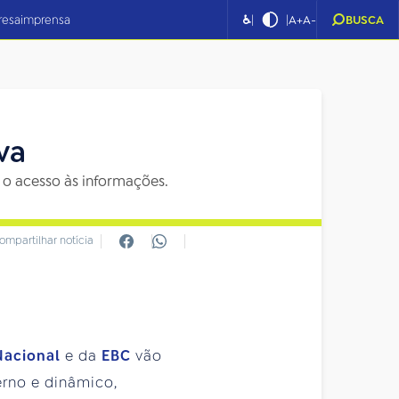
|
|
resa
imprensa
♿
A+
A-
BUSCA
va
 o acesso às informações.
ompartilhar notícia
Nacional
e da
EBC
vão
erno e dinâmico,