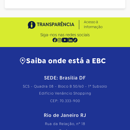
Acesso à
TRANSPARÊNCIA
Informação
Siga-nos nas redes sociais
Saiba onde está a EBC
SEDE: Brasília DF
SCS - Quadra 08 - Bloco B 50/60 - 1º Subsolo
Edifício Venâncio Shopping
CEP: 70.333-900
Rio de Janeiro RJ
Rua da Relação, nº 18