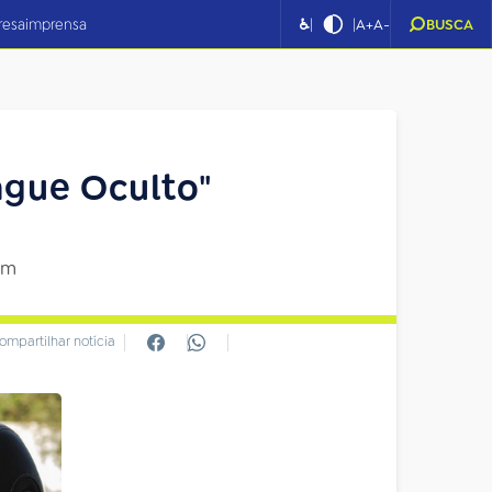
|
|
resa
imprensa
♿
A+
A-
BUSCA
ngue Oculto"
im
ompartilhar notícia