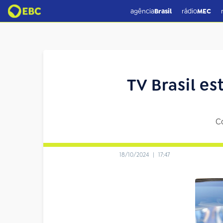
agência
Brasil
rádio
MEC
TV Brasil e
C
18/10/2024
|
17:47