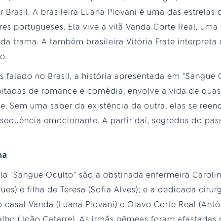
r Brasil. A brasileira Luana Piovani é uma das estrela
res portugueses. Ela vive a vilã Vanda Corte Real, uma
 da trama. A também brasileira Vitória Frate interpret
o.
 falado no Brasil, a história apresentada em "Sangue 
itadas de romance e comédia, envolve a vida de dua
. Sem uma saber da existência da outra, elas se reen
equência emocionante. A partir daí, segredos do p
ma
la "Sangue Oculto" são a obstinada enfermeira Carolina
s) e filha de Teresa (Sofia Alves); e a dedicada cirur
do casal Vanda (Luana Piovani) e Olavo Corte Real (Antó
lho (João Catarre). As irmãs gêmeas foram afastadas 