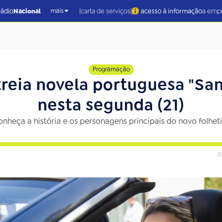
|
|
rádio
Nacional
carta de serviços
acesso à informação
a emp
mais
Programação
streia novela portuguesa "Sa
nesta segunda (21)
onheça a história e os personagens principais do novo folhet
c