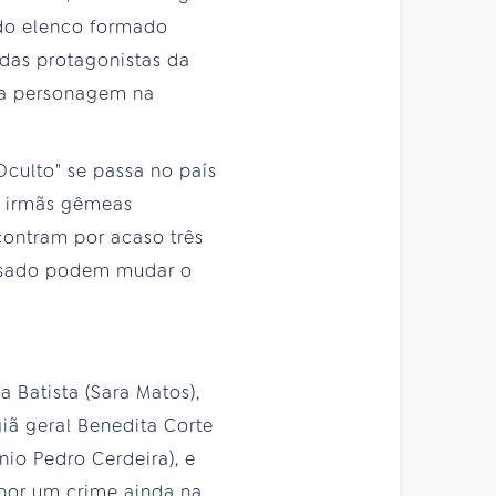
s do elenco formado
 das protagonistas da
a a personagem na
Oculto" se passa no país
s irmãs gêmeas
contram por acaso três
assado podem mudar o
 Batista (Sara Matos),
giã geral Benedita Corte
nio Pedro Cerdeira), e
por um crime ainda na