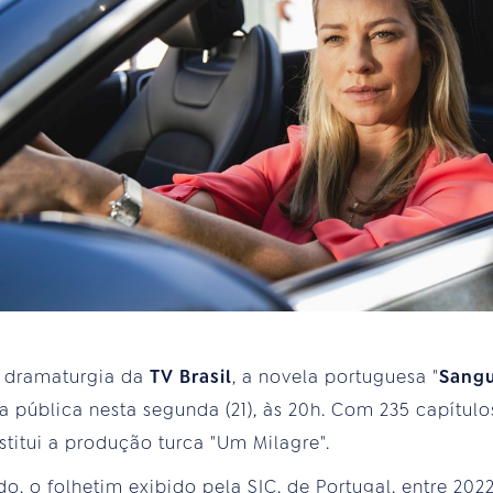
e dramaturgia da
TV Brasil
, a novela portuguesa "
Sangu
pública nesta segunda (21), às 20h. Com 235 capítulo
stitui a produção turca "Um Milagre".
, o folhetim exibido pela SIC, de Portugal, entre 2022