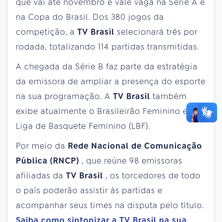
que vai até novembro e vale vaga na Série A e
na Copa do Brasil. Dos 380 jogos da
competição, a
TV Brasil
selecionará três por
rodada, totalizando 114 partidas transmitidas.
A chegada da Série B faz parte da estratégia
da emissora de ampliar a presença do esporte
na sua programação. A
TV Brasil
também
exibe atualmente o Brasileirão Feminino e a
Liga de Basquete Feminino (LBF).
Por meio da
Rede Nacional de Comunicação
Pública (RNCP)
, que reúne 98 emissoras
afiliadas da
TV Brasil
, os torcedores de todo
o país poderão assistir às partidas e
acompanhar seus times na disputa pelo título.
Saiba como sintonizar a
TV Brasil
na sua