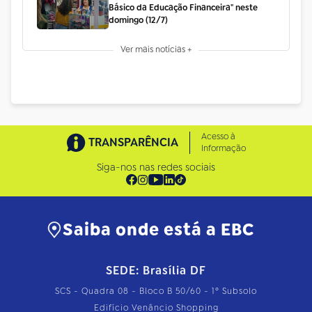
Básico da Educação Financeira" neste
domingo (12/7)
Ver mais notícias +
Acesso à
TRANSPARÊNCIA
Informação
Siga-nos nas redes sociais
Saiba onde está a EBC
SEDE: Brasília DF
SCS - Quadra 08 - Bloco B 50/60 - 1º Subsolo
Edifício Venâncio Shopping