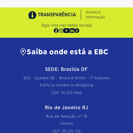
Acesso à
TRANSPARÊNCIA
Informação
Siga-nos nas redes sociais
Saiba onde está a EBC
SEDE: Brasília DF
SCS - Quadra 08 - Bloco B 50/60 - 1º Subsolo
Edifício Venâncio Shopping
CEP: 70.333-900
Rio de Janeiro RJ
Rua da Relação, nº 18
Centro
CEP: 20.231-110