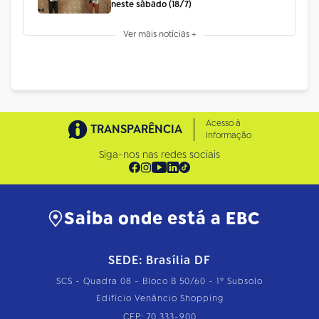
neste sábado (18/7)
Ver mais notícias +
Acesso à
TRANSPARÊNCIA
Informação
Siga-nos nas redes sociais
Saiba onde está a EBC
SEDE: Brasília DF
SCS - Quadra 08 - Bloco B 50/60 - 1º Subsolo
Edifício Venâncio Shopping
CEP: 70.333-900