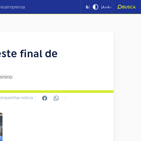
|
|
resa
imprensa
♿
A+
A-
BUSCA
ste final de
minino
ompartilhar notícia