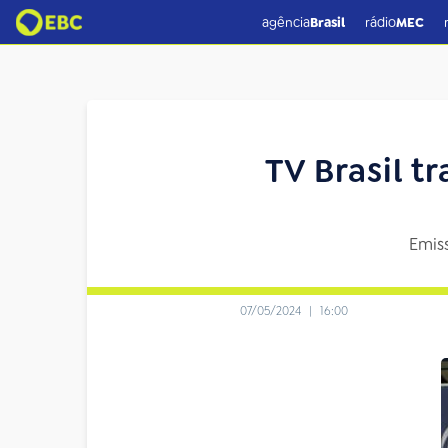
agência
Brasil
rádio
MEC
TV Brasil t
Emiss
07/05/2024
|
16:00