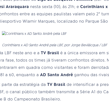
esi Araraquara
nesta sexta (10), às 21h; e
Corinthians 
confrontos entre as equipes paulistas valem pelo 2° t
liesportivo Wlamir Marques, localizado no Parque São
Corinthians x AD Santo André pela LBF, por Jorge Bevilácqua / LBF
da LBF neste ano e a
TV Brasil
é a única emissora em s
 fase, todos os times já tiveram confrontos diretos. N
entraram em quadra como visitantes e foram derrotad
 81 a 60, enquanto a
AD Santo André
ganhou das rivais
z parte da estratégia da
TV Brasil
de intensificar a pre
F, o canal público também transmite a Série A1 do Ca
ie B do Campeonato Brasileiro.