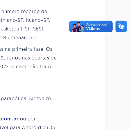
m número recorde de
thians-SP, Ituano-SP,
sketball-SP, SESI
sc Blumenau-SC.
as na primeira fase. Os
rês jogos nas quartas de
 2023, o campeão foi o
 parabólica. Sintonize:
y.com.br
ou por
vel para Android e iOS.