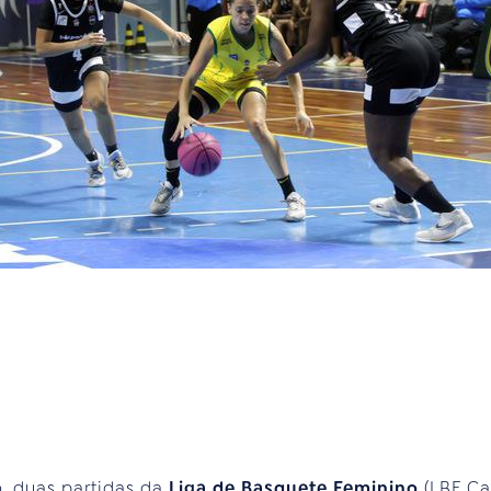
o, duas partidas da
Liga de Basquete Feminino
(LBF Ca