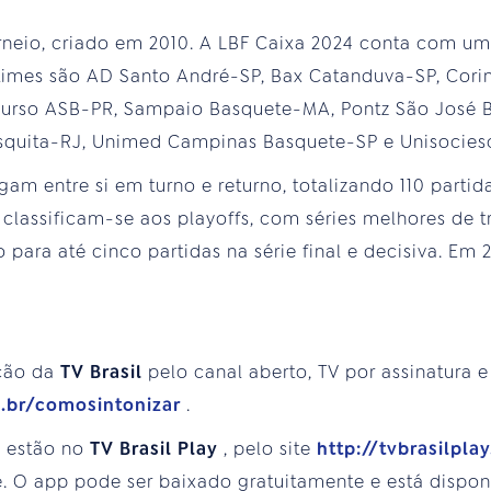
orneio, criado em 2010. A LBF Caixa 2024 conta com u
 times são AD Santo André-SP, Bax Catanduva-SP, Corin
urso ASB-PR, Sampaio Basquete-MA, Pontz São José Ba
squita-RJ, Unimed Campinas Basquete-SP e Unisocie
gam entre si em turno e returno, totalizando 110 partid
classificam-se aos playoffs, com séries melhores de t
do para até cinco partidas na série final e decisiva. Em
ção da
TV Brasil
pelo canal aberto, TV por assinatura e
m.br/comosintonizar
.
s estão no
TV Brasil Play
, pelo site
http://tvbrasilpla
. O app pode ser baixado gratuitamente e está disponí