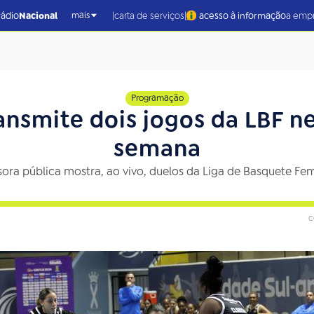
|
|
rádio
Nacional
carta de serviços
acesso à informação
a emp
mais
Programação
ransmite dois jogos da LBF ne
semana
ora pública mostra, ao vivo, duelos da Liga de Basquete Fe
c