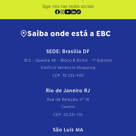
Siga-nos nas redes sociais
Saiba onde está a EBC
SEDE: Brasília DF
SCS - Quadra 08 - Bloco B 50/60 - 1º Subsolo
Edifício Venâncio Shopping
CEP: 70.333-900
Rio de Janeiro RJ
Rua da Relação, nº 18
Centro
CEP: 20.231-110
São Luís MA