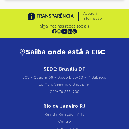
Acesso à
TRANSPARÊNCIA
Informação
Siga-nos nas redes sociais
Saiba onde está a EBC
SEDE: Brasília DF
SCS - Quadra 08 - Bloco B 50/60 - 1º Subsolo
Edifício Venâncio Shopping
CEP: 70.333-900
Rio de Janeiro RJ
Rua da Relação, nº 18
Centro