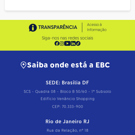
Acesso à
TRANSPARÊNCIA
Informação
Siga-nos nas redes sociais
Saiba onde está a EBC
SEDE: Brasília DF
SCS - Quadra 08 - Bloco B 50/60 - 1º Subsolo
Edifício Venâncio Shopping
CEP: 70.333-900
Rio de Janeiro RJ
Rua da Relação, nº 18