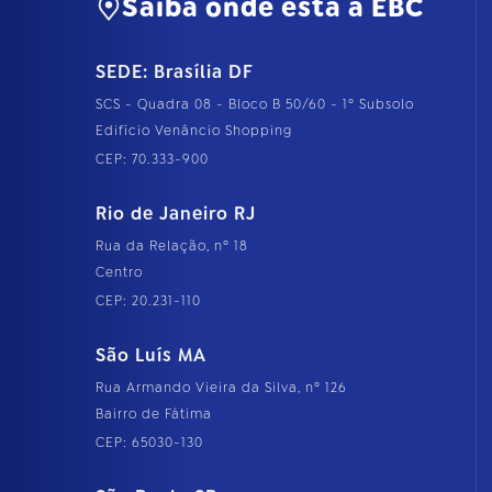
Saiba onde está a EBC
m
a
g
e
SEDE: Brasília DF
m
n
SCS - Quadra 08 - Bloco B 50/60 - 1º Subsolo
o
Edifício Venâncio Shopping
t
a
CEP: 70.333-900
m
a
Rio de Janeiro RJ
n
h
Rua da Relação, nº 18
o
c
Centro
o
CEP: 20.231-110
m
p
l
São Luís MA
e
t
Rua Armando Vieira da Silva, nº 126
o
Bairro de Fátima
…
CEP: 65030-130