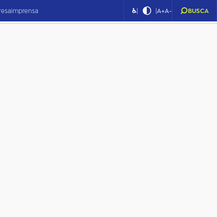
|
|
resa
imprensa
♿
A+
A-
BUSCA