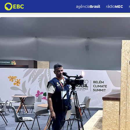
1-978a5723.jpg
agência
Brasil
rádio
MEC