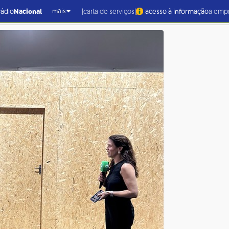
|
|
rádio
Nacional
carta de serviços
acesso à informação
a emp
mais