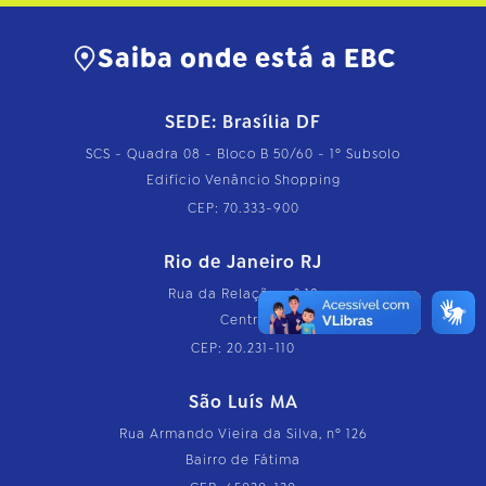
c
o
m
Saiba onde está a EBC
p
l
e
t
SEDE: Brasília DF
o
…
SCS - Quadra 08 - Bloco B 50/60 - 1º Subsolo
Edifício Venâncio Shopping
CEP: 70.333-900
Rio de Janeiro RJ
Rua da Relação, nº 18
Centro
CEP: 20.231-110
São Luís MA
Rua Armando Vieira da Silva, nº 126
Bairro de Fátima