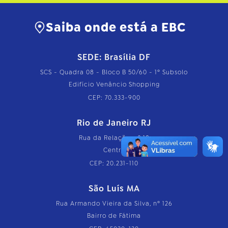
Saiba onde está a EBC
SEDE: Brasília DF
SCS - Quadra 08 - Bloco B 50/60 - 1º Subsolo
Edifício Venâncio Shopping
CEP: 70.333-900
Rio de Janeiro RJ
Rua da Relação, nº 18
Centro
CEP: 20.231-110
São Luís MA
Rua Armando Vieira da Silva, nº 126
Bairro de Fátima