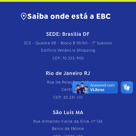
m
p
l
Saiba onde está a EBC
e
t
o
…
SEDE: Brasília DF
SCS - Quadra 08 - Bloco B 50/60 - 1º Subsolo
Edifício Venâncio Shopping
CEP: 70.333-900
Rio de Janeiro RJ
Rua da Relação, nº 18
Centro
CEP: 20.231-110
São Luís MA
Rua Armando Vieira da Silva, nº 126
Bairro de Fátima