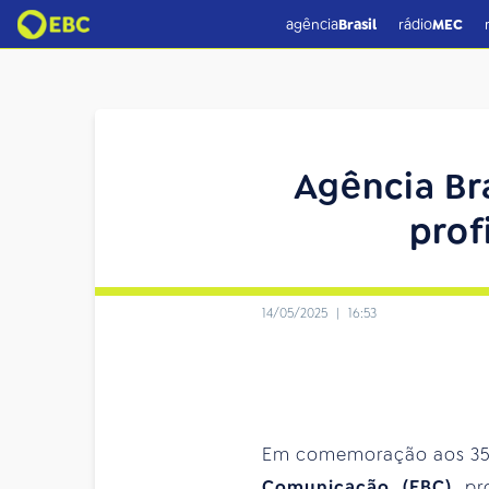
agência
Brasil
rádio
MEC
Agência Br
prof
14/05/2025
|
16:53
Em comemoração aos 35
Comunicação (EBC)
pro