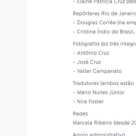
- Elaine Patrícia Cruz (d
Repórteres Rio de Janeir
- Douglas Corrêa (na emp
- Cristina Índio do Brasi
Fotógrafos (os três integ
- Antônio Cruz
- José Cruz
- Valter Campanato
Tradutores (ambos estão 
- Mário Nunes Júnior
- Nira Foster
Redes
Marcela Ribeiro (desde 2
Apoio administrativo