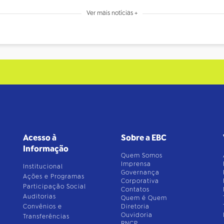
Ver mais notícias +
Acesso à
Sobre a EBC
Informação
Quem Somos
Imprensa
Institucional
Governança
Ações e Programas
Corporativa
Participação Social
Contatos
Auditorias
Quem é Quem
Convênios e
Diretoria
Ouvidoria
Transferências
RNCP