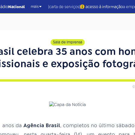
|
|
rádio
Nacional
carta de serviços
acesso à informação
a emp
mais
Sala de Imprensa
asil celebra 35 anos com h
issionais e exposição fotogr
c
 anos da
Agência Brasil
, completos no último sábado 
moveu, nesta quarta-feira (14), um evento para