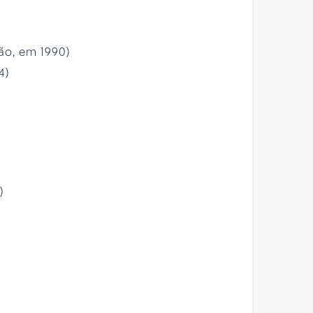
ão, em 1990)
4)
)