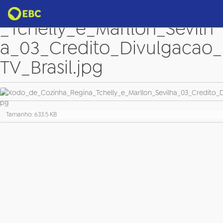
Xodo_de_Cozinha_Regina
_Tchelly_e_Marllon_Sevilh
a_03_Credito_Divulgacao_
TV_Brasil.jpg
C
Tamanho: 633.5 KB
l
i
q
u
e
p
a
r
a
v
e
r