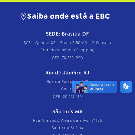
Saiba onde está a EBC
SEDE: Brasília DF
SCS - Quadra 08 - Bloco B 50/60 - 1º Subsolo
Edifício Venâncio Shopping
CEP: 70.333-900
Rio de Janeiro RJ
Rua da Relação, nº 18
Centro
CEP: 20.231-110
São Luís MA
Rua Armando Vieira da Silva, nº 126
Bairro de Fátima