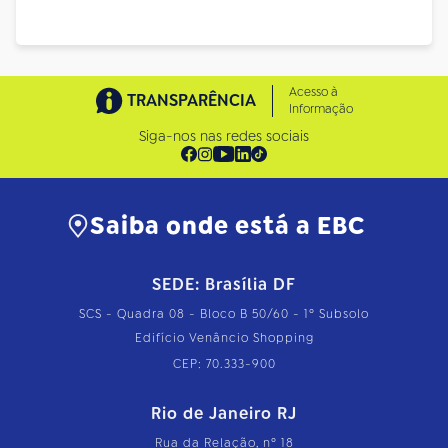
Acesso à
TRANSPARÊNCIA
Informação
Siga-nos nas redes sociais
Saiba onde está a EBC
SEDE: Brasília DF
SCS - Quadra 08 - Bloco B 50/60 - 1º Subsolo
Edifício Venâncio Shopping
CEP: 70.333-900
Rio de Janeiro RJ
Rua da Relação, nº 18