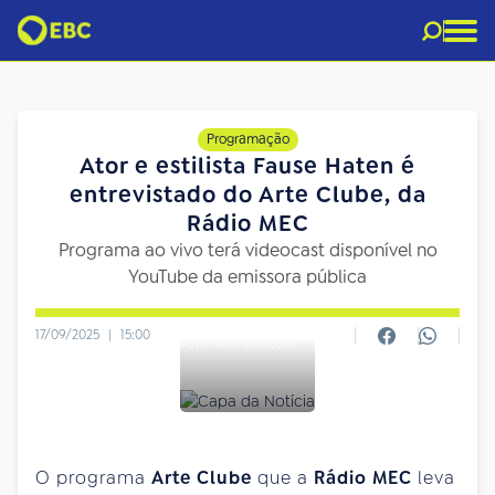
Programação
Ator e estilista Fause Haten é
entrevistado do Arte Clube, da
Rádio MEC
Programa ao vivo terá videocast disponível no
YouTube da emissora pública
17/09/2025
|
15:00
FOTO: RAFA MARQUES
O programa
Arte Clube
que a
Rádio MEC
leva