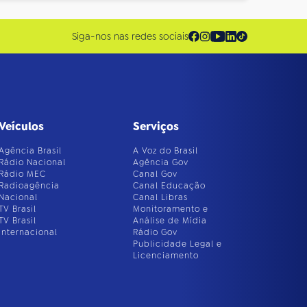
Siga-nos nas redes sociais
Veículos
Serviços
Agência Brasil
A Voz do Brasil
Rádio Nacional
Agência Gov
Rádio MEC
Canal Gov
Radioagência
Canal Educação
Nacional
Canal Libras
TV Brasil
Monitoramento e
TV Brasil
Análise de Mídia
Internacional
Rádio Gov
Publicidade Legal e
Licenciamento