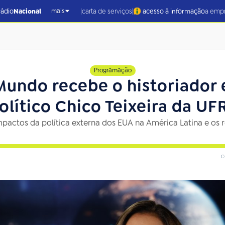
|
|
rádio
Nacional
carta de serviços
acesso à informação
a emp
mais
Programação
Mundo recebe o historiador 
olítico Chico Teixeira da UF
pactos da política externa dos EUA na América Latina e os re
c