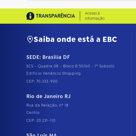
Acesso à
TRANSPARÊNCIA
Informação
Saiba onde está a EBC
SEDE: Brasília DF
SCS - Quadra 08 - Bloco B 50/60 - 1º Subsolo
Edifício Venâncio Shopping
CEP: 70.333-900
Rio de Janeiro RJ
Rua da Relação, nº 18
Centro
CEP: 20.231-110
São Luís MA