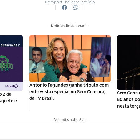
Compartilhe essa notícia
Notícias Relacionadas
Antonio Fagundes ganha tributo com
entrevista especial no Sem Censura,
Sem Censur
o 2 da
da TV Brasil
80 anos d
squete e
nesta terça
Ver mais notícias +