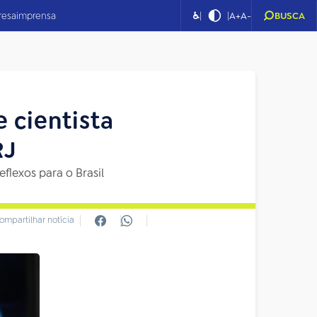
|
|
resa
imprensa
♿
A+
A-
BUSCA
e cientista
RJ
flexos para o Brasil
ompartilhar notícia