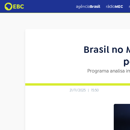
agência
Brasil
rádio
MEC
Brasil no 
p
Programa analisa im
21/11/2025
|
15:50