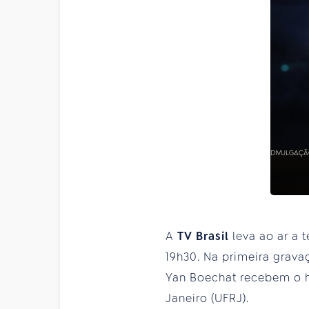
DIVULGAÇ
A
TV Brasil
leva ao ar a 
19h30. Na primeira gravaç
Yan Boechat recebem o his
Janeiro (UFRJ).