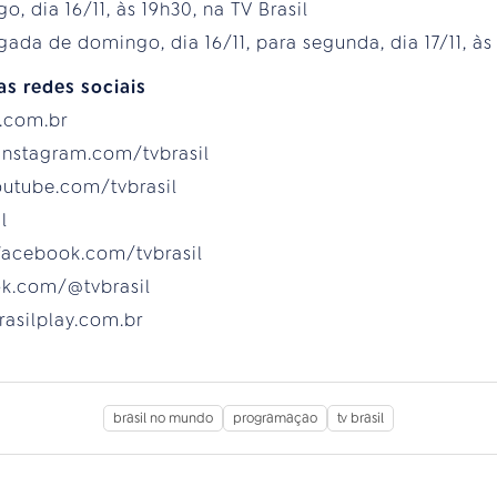
, dia 16/11, às 19h30, na TV Brasil
da de domingo, dia 16/11, para segunda, dia 17/11, às 
as redes sociais
c.com.br
instagram.com/tvbrasil
outube.com/tvbrasil
l
facebook.com/tvbrasil
tok.com/@tvbrasil
brasilplay.com.br
brasil no mundo
programaçao
tv brasil