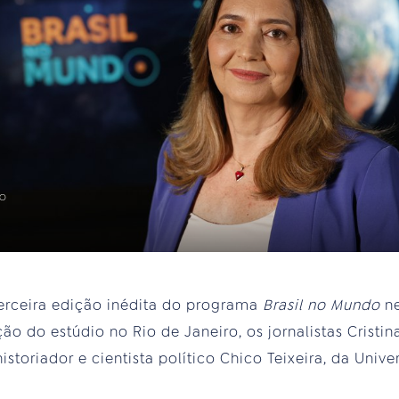
ÃO
terceira edição inédita do programa
Brasil no Mundo
ne
ão do estúdio no Rio de Janeiro, os jornalistas Cristin
toriador e cientista político Chico Teixeira, da Univ