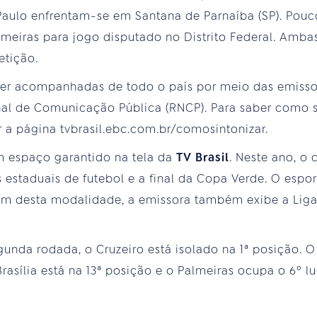
Paulo enfrentam-se em Santana de Parnaíba (SP). Pouc
lmeiras para jogo disputado no Distrito Federal. Ambas
etição.
er acompanhadas de todo o país por meio das emisso
 de Comunicação Pública (RNCP). Para saber como s
r a página tvbrasil.ebc.com.br/comosintonizar.
m espaço garantido na tela da
TV Brasil
. Neste ano, o 
estaduais de futebol e a final da Copa Verde. O espo
ém desta modalidade, a emissora também exibe a Lig
nda rodada, o Cruzeiro está isolado na 1ª posição. O
rasília está na 13ª posição e o Palmeiras ocupa o 6º lu