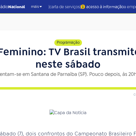
|
|
rádio
Nacional
carta de serviços
acesso à informação
a emp
mais
Programação
 Feminino: TV Brasil transmit
neste sábado
rentam-se em Santana de Parnaíba (SP). Pouco depois, às 20h4
c
sábado (7), dois confrontos do Campeonato Brasileiro 