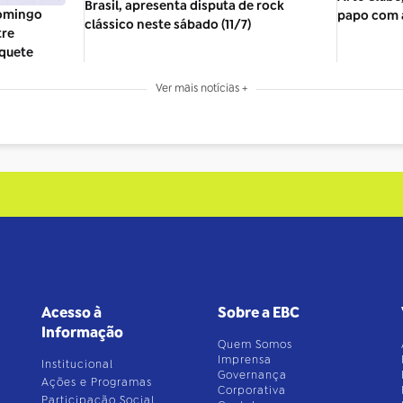
Brasil, apresenta disputa de rock
domingo
papo com a
clássico neste sábado (11/7)
tre
quete
Ver mais notícias +
Acesso à
Sobre a EBC
Informação
Quem Somos
Imprensa
Institucional
Governança
Ações e Programas
Corporativa
Participação Social