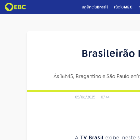
agência
Brasil
rádio
MEC
Brasileirão
Às 16h45, Bragantino e São Paulo enf
05/06/2025
|
07:44
A
TV Brasil
exibe, neste 