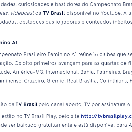
idades, curiosidades e bastidores do Campeonato Bras
las
,
videocast
da
TV Brasil
disponível no Youtube. A at
 rodadas, destaques das jogadoras e conteúdos inédito
nino A1
peonato Brasileiro Feminino A1 reúne 16 clubes que s
cação. Os oito primeiros avançam para as quartas de fi
ude, América-MG, Internacional, Bahia, Palmeiras, Brag
luminense, Cruzeiro, Grêmio, Real Brasília, Corinthians
ção da
TV Brasil
pelo canal aberto, TV por assinatura e
estão no TV Brasil Play, pelo site
http://tvbrasilplay.
e ser baixado gratuitamente e está disponível para An