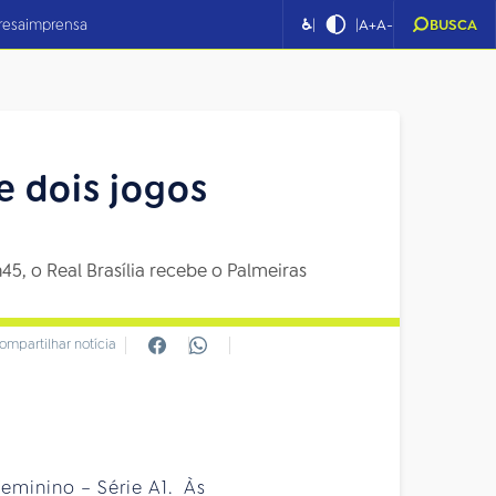
|
|
resa
imprensa
♿
A+
A-
BUSCA
e dois jogos
5, o Real Brasília recebe o Palmeiras
ompartilhar notícia
Feminino – Série A1. Às