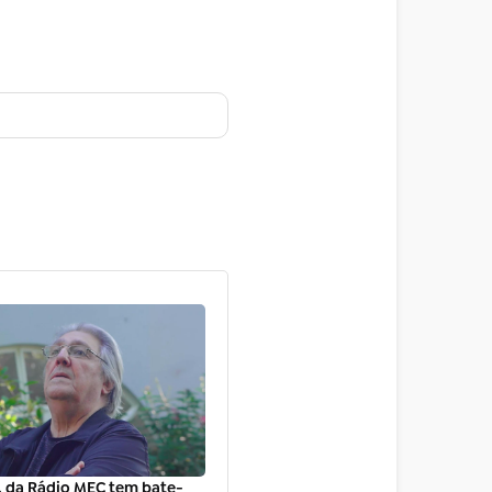
, da Rádio MEC tem bate-