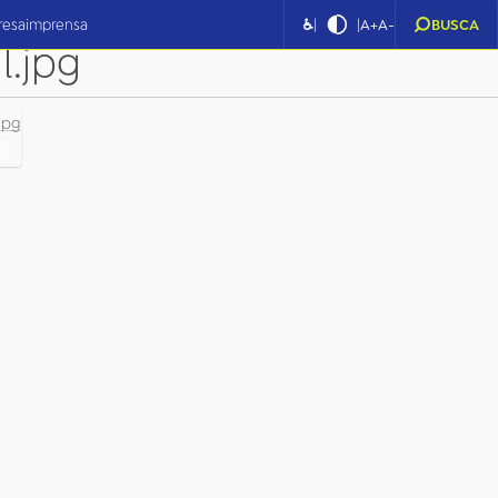
_Umbandista_Uniao_dos_F
|
|
resa
imprensa
♿
A+
A-
BUSCA
l.jpg