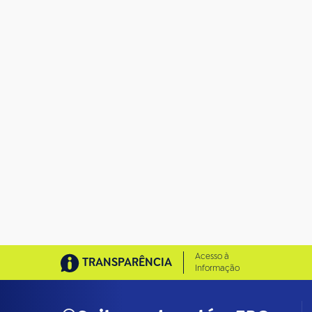
m
n
o
t
a
m
a
n
h
o
c
o
m
p
l
e
t
o
…
Acesso à
TRANSPARÊNCIA
Informação