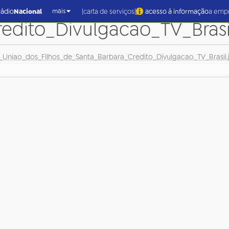
_Mae_Marcelle_da_Tenda
|
|
rádio
Nacional
carta de serviços
acesso à informação
a emp
mais
edito_Divulgacao_TV_Brasi