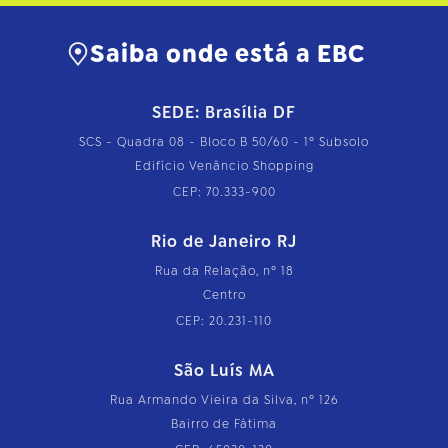
…
Saiba onde está a EBC
SEDE: Brasília DF
SCS - Quadra 08 - Bloco B 50/60 - 1º Subsolo
Edifício Venâncio Shopping
CEP: 70.333-900
Rio de Janeiro RJ
Rua da Relação, nº 18
Centro
CEP: 20.231-110
São Luís MA
Rua Armando Vieira da Silva, nº 126
Bairro de Fátima