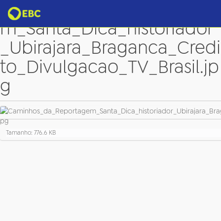
Caminhos_da_Reportage
m_Santa_Dica_historiador
_Ubirajara_Braganca_Credi
to_Divulgacao_TV_Brasil.jp
g
C
Tamanho: 776.6 KB
l
i
q
u
e
p
a
r
a
v