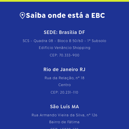
…
Saiba onde está a EBC
SEDE: Brasília DF
SCS - Quadra 08 - Bloco B 50/60 - 1º Subsolo
Edifício Venâncio Shopping
CEP: 70.333-900
Rio de Janeiro RJ
Rua da Relação, nº 18
Centro
CEP: 20.231-110
São Luís MA
Rua Armando Vieira da Silva, nº 126
Bairro de Fátima