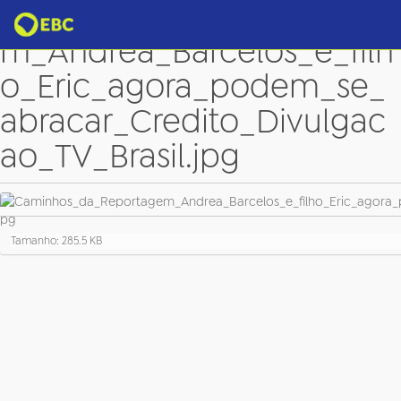
Caminhos_da_Reportage
m_Andrea_Barcelos_e_filh
o_Eric_agora_podem_se_
abracar_Credito_Divulgac
ao_TV_Brasil.jpg
C
Tamanho: 285.5 KB
l
i
q
u
e
p
a
r
a
v