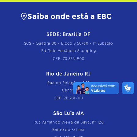
h
o
c
Saiba onde está a EBC
o
m
p
SEDE: Brasília DF
l
e
SCS - Quadra 08 - Bloco B 50/60 - 1º Subsolo
t
o
Edifício Venâncio Shopping
…
CEP: 70.333-900
Rio de Janeiro RJ
Rua da Relação, nº 18
Centro
CEP: 20.231-110
São Luís MA
Rua Armando Vieira da Silva, nº 126
Bairro de Fátima