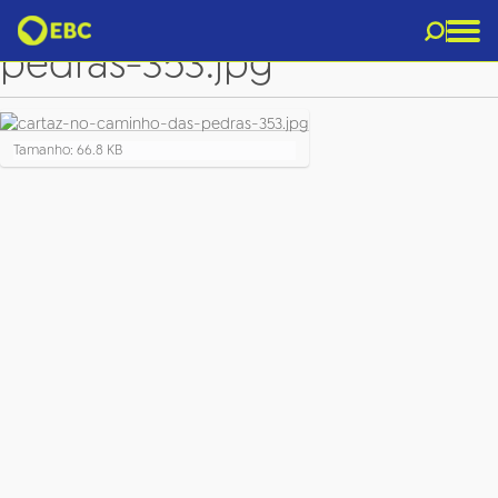
cartaz-no-caminho-das-
pedras-353.jpg
C
Tamanho: 66.8 KB
l
i
q
u
e
p
a
r
a
v
e
r
a
i
m
a
g
e