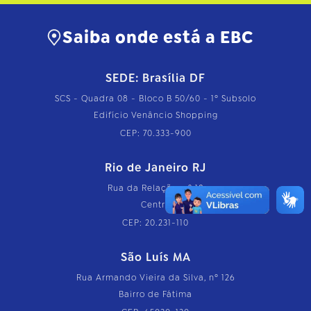
Saiba onde está a EBC
SEDE: Brasília DF
SCS - Quadra 08 - Bloco B 50/60 - 1º Subsolo
Edifício Venâncio Shopping
CEP: 70.333-900
Rio de Janeiro RJ
Rua da Relação, nº 18
Centro
CEP: 20.231-110
São Luís MA
Rua Armando Vieira da Silva, nº 126
Bairro de Fátima