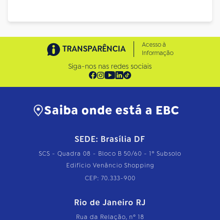
Acesso à
TRANSPARÊNCIA
Informação
Siga-nos nas redes sociais
Saiba onde está a EBC
SEDE: Brasília DF
SCS - Quadra 08 - Bloco B 50/60 - 1º Subsolo
Edifício Venâncio Shopping
CEP: 70.333-900
Rio de Janeiro RJ
Rua da Relação, nº 18