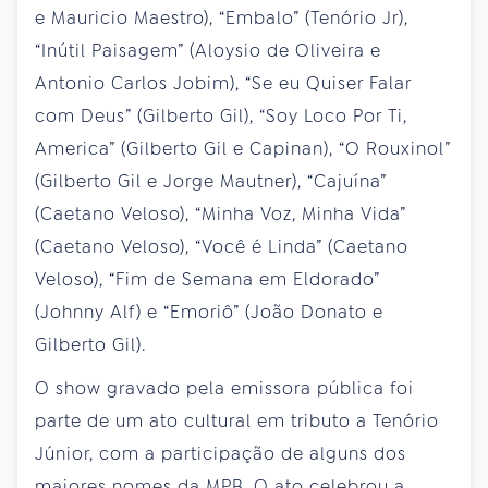
e Mauricio Maestro), “Embalo” (Tenório Jr),
“Inútil Paisagem” (Aloysio de Oliveira e
Antonio Carlos Jobim), “Se eu Quiser Falar
com Deus” (Gilberto Gil), “Soy Loco Por Ti,
America” (Gilberto Gil e Capinan), “O Rouxinol”
(Gilberto Gil e Jorge Mautner), “Cajuína”
(Caetano Veloso), “Minha Voz, Minha Vida”
(Caetano Veloso), “Você é Linda” (Caetano
Veloso), “Fim de Semana em Eldorado”
(Johnny Alf) e “Emoriô” (João Donato e
Gilberto Gil).
O show gravado pela emissora pública foi
parte de um ato cultural em tributo a Tenório
Júnior, com a participação de alguns dos
maiores nomes da MPB. O ato celebrou a