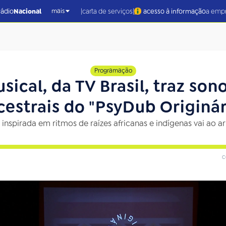
|
|
rádio
Nacional
carta de serviços
acesso à informação
a emp
mais
Programação
sical, da TV Brasil, traz son
cestrais do "PsyDub Originár
inspirada em ritmos de raízes africanas e indígenas vai ao ar
c