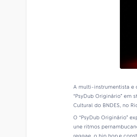
A multi-instrumentista e 
“PsyDub Originário” em
Cultural do BNDES, no Ri
O “PsyDub Originário” exp
une ritmos pernambucanos
reggae, o hip hop e cons