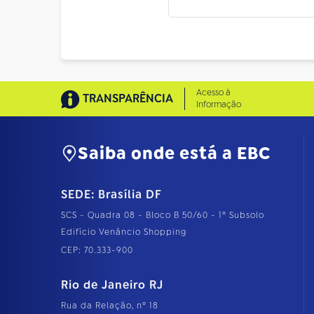
Acesso à
TRANSPARÊNCIA
Informação
Saiba onde está a EBC
SEDE: Brasília DF
SCS - Quadra 08 - Bloco B 50/60 - 1º Subsolo
Edifício Venâncio Shopping
CEP: 70.333-900
Rio de Janeiro RJ
Rua da Relação, nº 18