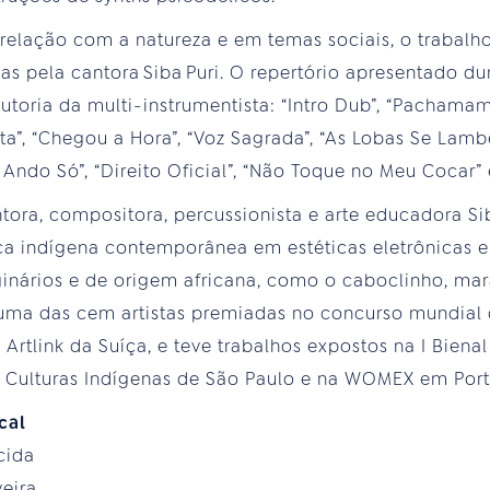
 relação com a natureza e em temas sociais, o trabalho
as pela cantora Siba Puri. O repertório apresentado d
utoria da multi-instrumentista: “Intro Dub”, “Pachamam
ista”, “Chegou a Hora”, “Voz Sagrada”, “As Lobas Se Lamb
Ando Só”, “Direito Oficial”, “Não Toque no Meu Cocar” 
tora, compositora, percussionista e arte educadora Si
ca indígena contemporânea em estéticas eletrônicas e
iginários e de origem africana, como o caboclinho, ma
i uma das cem artistas premiadas no concurso mundia
Artlink da Suíça, e teve trabalhos expostos na I Biena
s Culturas Indígenas de São Paulo e na WOMEX em Port
cal
cida
veira