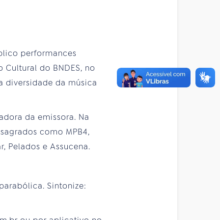
úblico performances
o Cultural do BNDES, no
 a diversidade da música
tadora da emissora. Na
onsagrados como MPB4,
ar, Pelados e Assucena.
arabólica. Sintonize: