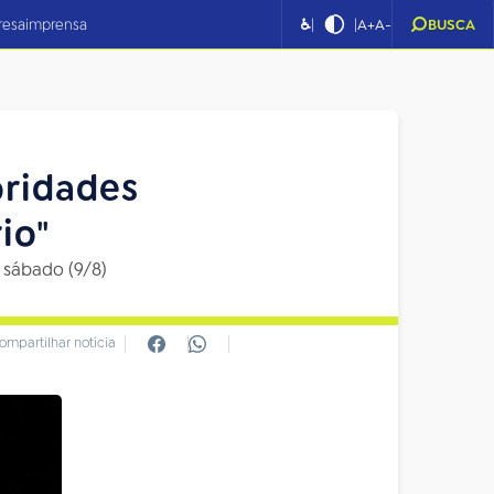
|
|
resa
imprensa
♿
A+
A-
BUSCA
oridades
io"
 sábado (9/8)
ompartilhar notícia