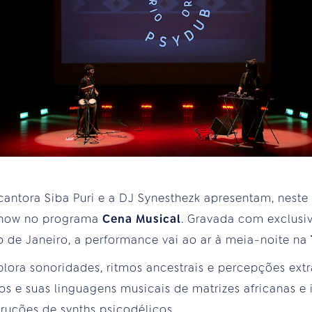
cantora Siba Puri e a DJ Synesthezk apresentam, neste 
 show no programa
Cena Musical
. Gravada com exclusi
o de Janeiro, a performance vai ao ar à meia-noite na
lora sonoridades, ritmos ancestrais e percepções extr
 e suas linguagens musicais de matrizes africanas e
truções de synths psicodélicos.