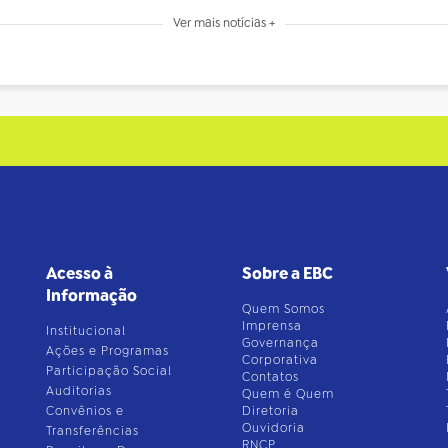
Ver mais notícias +
Acesso à
Sobre a EBC
Informação
Quem Somos
Imprensa
Institucional
Governança
Ações e Programas
Corporativa
Participação Social
Contatos
Auditorias
Quem é Quem
Convênios e
Diretoria
Ouvidoria
Transferências
RNCP