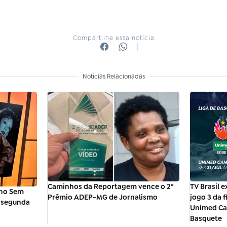
Compartilhe essa notícia
Notícias Relacionadas
Caminhos da Reportagem vence o 2º
TV Brasil e
f no Sem
Prêmio ADEP-MG de Jornalismo
jogo 3 da f
a segunda
Unimed Ca
Basquete