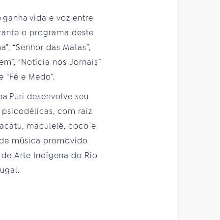
 ganha vida e voz entre
urante o programa deste
a”, “Senhor das Matas”,
em”, “Notícia nos Jornais”
e “Fé e Medo”.
ba Puri desenvolve seu
 psicodélicas, com raiz
racatu, maculelê, coco e
l de música promovido
l de Arte Indígena do Rio
ugal.