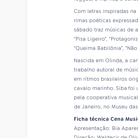
Com letras inspiradas na
rimas poéticas expressad
sábado traz músicas de a
“Pisa Ligeiro”, “Protagon
“Queima Babilônia”, “Não 
Nascida em Olinda, a can
trabalho autoral de músi
em ritmos brasileiros or
cavalo marinho. Siba fo
pela cooperativa musical 
de Janeiro, no Museu da
Ficha técnica Cena Musi
Apresentação: Bia Apare
Direção: Waldecir de Oli