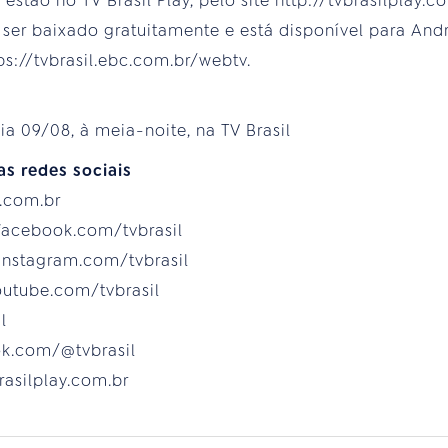
estão no TV Brasil Play, pelo site http://tvbrasilplay.c
er baixado gratuitamente e está disponível para Andro
://tvbrasil.ebc.com.br/webtv.
a 09/08, à meia-noite, na TV Brasil
as redes sociais
c.com.br
facebook.com/tvbrasil
instagram.com/tvbrasil
outube.com/tvbrasil
l
tok.com/@tvbrasil
brasilplay.com.br