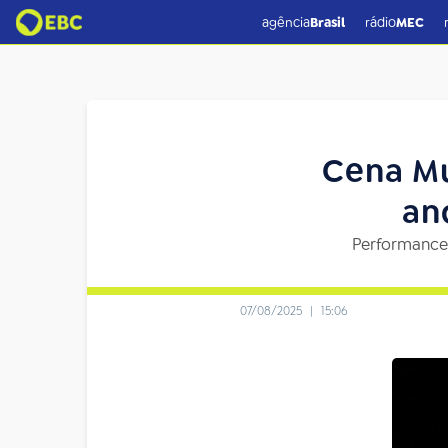
agência
Brasil
rádio
MEC
Cena Mu
an
Performance 
07/08/2025
|
15:06