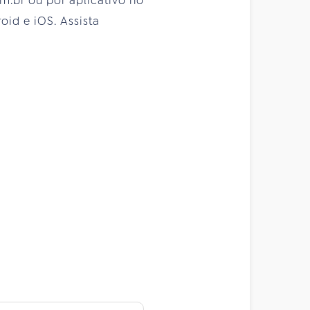
om.br ou por aplicativo no
id e iOS. Assista