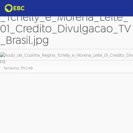
Xodo_de_Cozinha_Regina
_Tchelly_e_Morena_Leite_
01_Credito_Divulgacao_TV
_Brasil.jpg
C
Tamanho: 719.2 KB
l
i
q
u
e
p
a
r
a
v
e
r