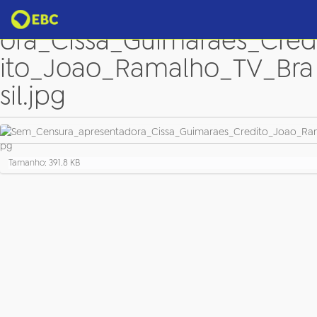
Sem_Censura_apresentad
ora_Cissa_Guimaraes_Cred
ito_Joao_Ramalho_TV_Bra
sil.jpg
C
Tamanho: 391.8 KB
l
i
q
u
e
p
a
r
a
v
e
r