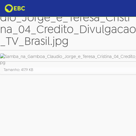
Samba_na_Gamboa_Clau
dio_Jorge_e_Teresa_Cristi
na_04_Credito_Divulgacao
_TV_Brasil.jpg
C
Tamanho: 417.9 KB
l
i
q
u
e
p
a
r
a
v
e
r